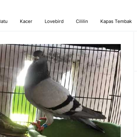
Batu
Kacer
Lovebird
Cililin
Kapas Tembak