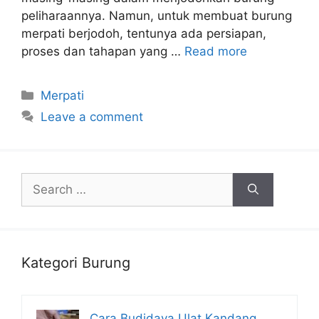
peliharaannya. Namun, untuk membuat burung
merpati berjodoh, tentunya ada persiapan,
proses dan tahapan yang …
Read more
Categories
Merpati
Leave a comment
Search
for:
Kategori Burung
Cara Budidaya Ulat Kandang