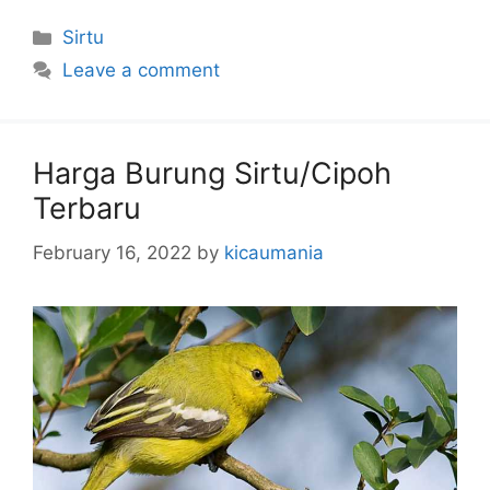
Categories
Sirtu
Leave a comment
Harga Burung Sirtu/Cipoh
Terbaru
February 16, 2022
by
kicaumania