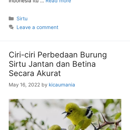
Indonesia itu …
Read more
Categories
Sirtu
Leave a comment
Ciri-ciri Perbedaan Burung
Sirtu Jantan dan Betina
Secara Akurat
May 16, 2022
by
kicaumania