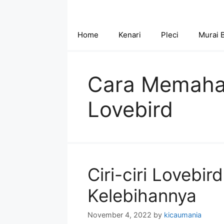
Skip
to
content
Home
Kenari
Pleci
Murai 
Cara Memaha
Lovebird
Ciri-ciri Lovebi
Kelebihannya
November 4, 2022
by
kicaumania