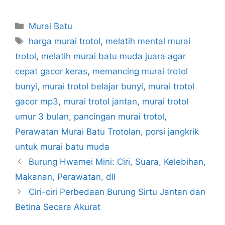
Categories
Murai Batu
Tags
harga murai trotol
,
melatih mental murai
trotol
,
melatih murai batu muda juara agar
cepat gacor keras
,
memancing murai trotol
bunyi
,
murai trotol belajar bunyi
,
murai trotol
gacor mp3
,
murai trotol jantan
,
murai trotol
umur 3 bulan
,
pancingan murai trotol
,
Perawatan Murai Batu Trotolan
,
porsi jangkrik
untuk murai batu muda
Burung Hwamei Mini: Ciri, Suara, Kelebihan,
Makanan, Perawatan, dll
Ciri-ciri Perbedaan Burung Sirtu Jantan dan
Betina Secara Akurat