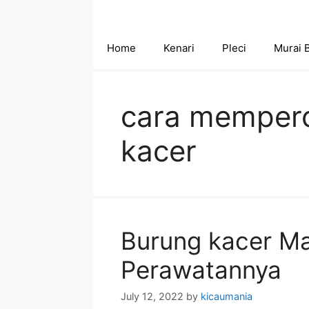
Skip
to
content
Home
Kenari
Pleci
Murai 
cara memper
kacer
Burung kacer Ma
Perawatannya
July 12, 2022
by
kicaumania