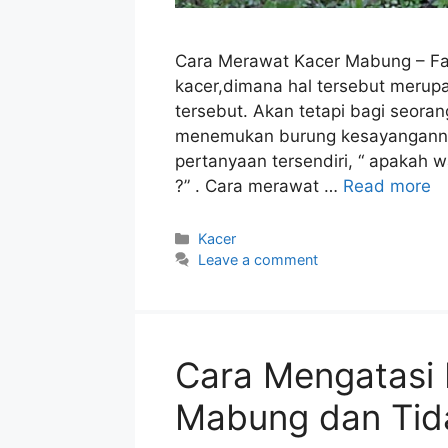
Cara Merawat Kacer Mabung – Fa
kacer,dimana hal tersebut merupa
tersebut. Akan tetapi bagi seora
menemukan burung kesayangannya
pertanyaan tersendiri, “ apakah 
?” . Cara merawat …
Read more
Categories
Kacer
Leave a comment
Cara Mengatasi
Mabung dan Tid