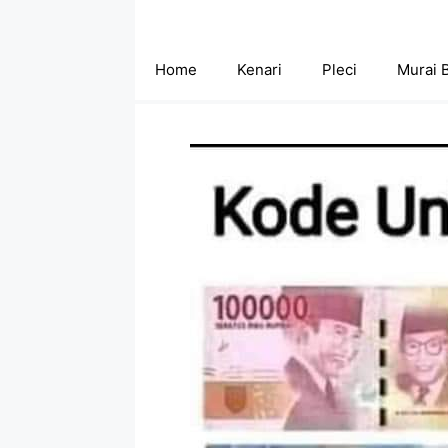
Skip
to
content
Home
Kenari
Pleci
Murai 