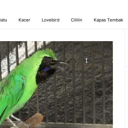
Batu
Kacer
Lovebird
Cililin
Kapas Tembak