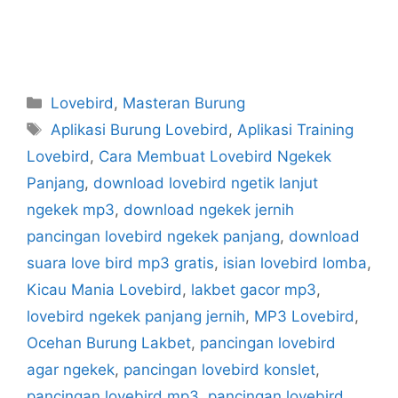
Categories
Lovebird
,
Masteran Burung
Tags
Aplikasi Burung Lovebird
,
Aplikasi Training
Lovebird
,
Cara Membuat Lovebird Ngekek
Panjang
,
download lovebird ngetik lanjut
ngekek mp3
,
download ngekek jernih
pancingan lovebird ngekek panjang
,
download
suara love bird mp3 gratis
,
isian lovebird lomba
,
Kicau Mania Lovebird
,
lakbet gacor mp3
,
lovebird ngekek panjang jernih
,
MP3 Lovebird
,
Ocehan Burung Lakbet
,
pancingan lovebird
agar ngekek
,
pancingan lovebird konslet
,
pancingan lovebird mp3
,
pancingan lovebird