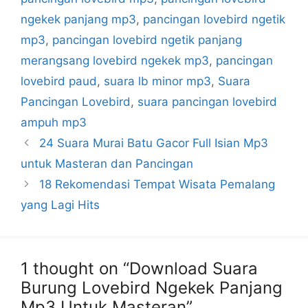
ngekek panjang mp3
,
pancingan lovebird ngetik
mp3
,
pancingan lovebird ngetik panjang
merangsang lovebird ngekek mp3
,
pancingan
lovebird paud
,
suara lb minor mp3
,
Suara
Pancingan Lovebird
,
suara pancingan lovebird
ampuh mp3
24 Suara Murai Batu Gacor Full Isian Mp3
untuk Masteran dan Pancingan
18 Rekomendasi Tempat Wisata Pemalang
yang Lagi Hits
1 thought on “Download Suara
Burung Lovebird Ngekek Panjang
Mp3 Untuk Masteran”