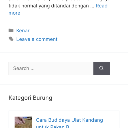
tidak normal yang ditandai dengan …
Read
more
Categories
Kenari
Leave a comment
Search
for:
Kategori Burung
Cara Budidaya Ulat Kandang
untuk Pakan B…