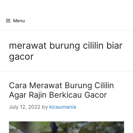
Skip
to
content
Menu
merawat burung cililin biar
gacor
Cara Merawat Burung Cililin
Agar Rajin Berkicau Gacor
July 12, 2022
by
kicaumania