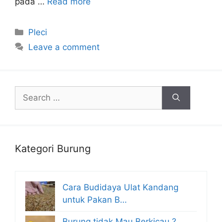
pada …
Read more
Categories
Pleci
Leave a comment
Search
for:
Kategori Burung
Cara Budidaya Ulat Kandang
untuk Pakan B…
Burung tidak Mau Berkicau ?