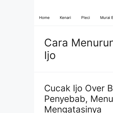
Skip
to
content
Home
Kenari
Pleci
Murai 
Cara Menurun
Ijo
Cucak Ijo Over Bir
Penyebab, Menu
Mengatasinya