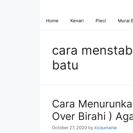
Skip
to
content
Home
Kenari
Pleci
Murai 
cara menstabi
batu
Cara Menurunkan
Over Birahi ) Aga
October 27, 2020
by
kicaumania