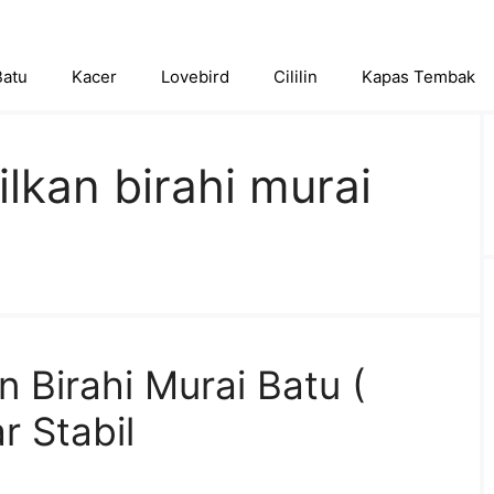
Batu
Kacer
Lovebird
Cililin
Kapas Tembak
lkan birahi murai
 Birahi Murai Batu (
r Stabil