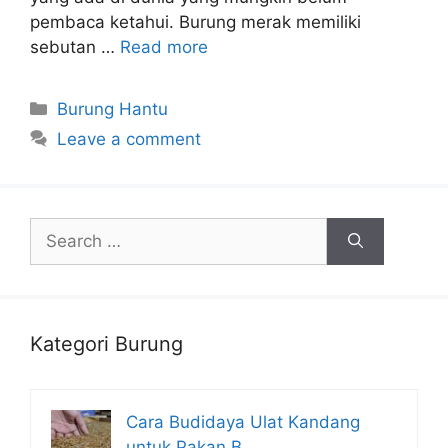
pembaca ketahui. Burung merak memiliki
sebutan …
Read more
Categories
Burung Hantu
Leave a comment
Search
for:
Kategori Burung
Cara Budidaya Ulat Kandang
untuk Pakan B…