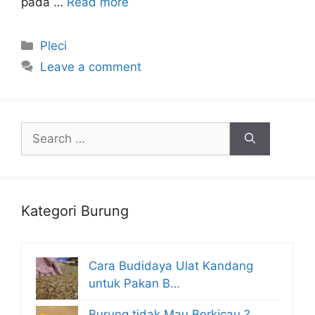
pada …
Read more
Categories
Pleci
Leave a comment
Search
for:
Kategori Burung
Cara Budidaya Ulat Kandang
untuk Pakan B…
Burung tidak Mau Berkicau ?