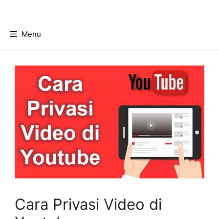
Skip
to
content
Menu
Cara Privasi Video di