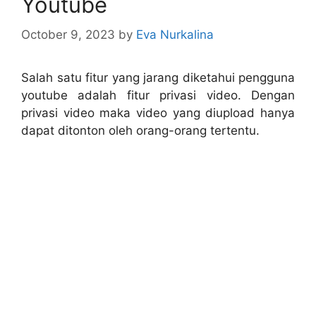
Youtube
October 9, 2023
by
Eva Nurkalina
Salah satu fitur yang jarang diketahui pengguna
youtube adalah fitur privasi video. Dengan
privasi video maka video yang diupload hanya
dapat ditonton oleh orang-orang tertentu.