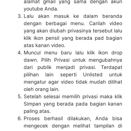
alamat gmail yang sama dengan akun
youtube Anda.
Lalu akan masuk ke dalam beranda
dengan berbagai menu. Carilah video
yang akan diubah privasinya tersebut lalu
klik ikon pensil yang berada pad bagian
atas kanan video.
Muncul menu baru lalu klik ikon drop
dawn. Pilih Privasi untuk mengubahnya
dari publik menjadi privasi. Terdapat
pilihan lain seperti Unlisted untuk
mengatur agar video tidak mudah dilihat
oleh orang lain.
Setelah selesai memilih privasi maka klik
Simpan yang berada pada bagian kanan
paling atas.
Proses berhasil dilakukan, Anda bisa
mengecek dengan melihat tampilan di