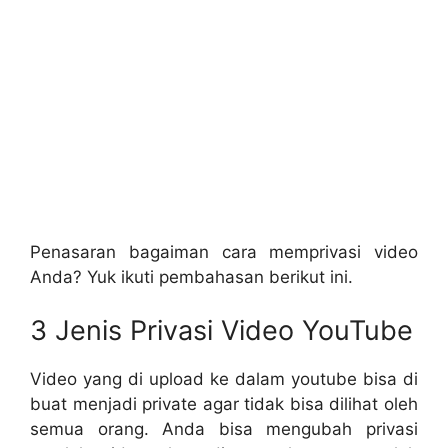
Penasaran bagaiman cara memprivasi video
Anda? Yuk ikuti pembahasan berikut ini.
3 Jenis Privasi Video YouTube
Video yang di upload ke dalam youtube bisa di
buat menjadi private agar tidak bisa dilihat oleh
semua orang. Anda bisa mengubah privasi