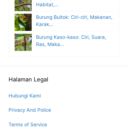
Habitat,…
Burung Bultok: Ciri-ciri, Makanan,
Karak…
Burung Kaso-kaso: Ciri, Suara,
Ras, Maka…
Halaman Legal
Hubungi Kami
Privacy And Police
Terms of Service