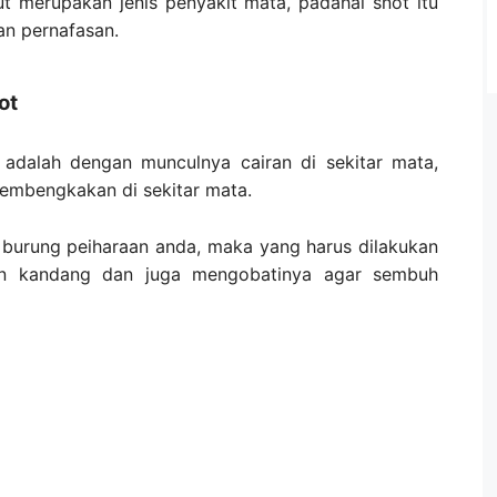
t merupakan jenis penyakit mata, padahal snot itu
an pernafasan.
ot
t adalah dengan munculnya cairan di sekitar mata,
 pembengkakan di sekitar mata.
a burung peiharaan anda, maka yang harus dilakukan
an kandang dan juga mengobatinya agar sembuh