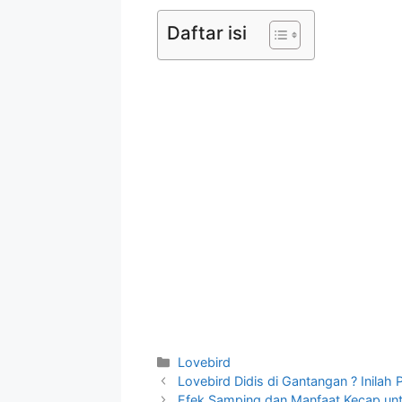
Daftar isi
Categories
Lovebird
Lovebird Didis di Gantangan ? Inila
Efek Samping dan Manfaat Kecap unt