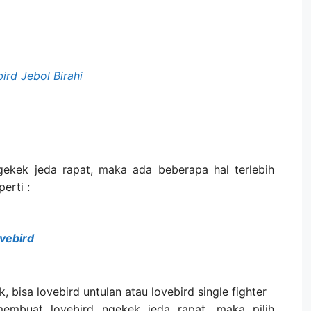
rd Jebol Birahi
ekek jeda rapat, maka ada beberapa hal terlebih
erti :
vebird
k, bisa lovebird untulan atau lovebird single fighter
 membuat lovebird ngekek jeda rapat, maka pilih