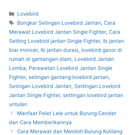
Categories
Lovebird
Tags
Bongkar Setingan Lovebird Jantan
,
Cara
Merawat Lovebird Jantan Single Fighter
,
Cara
Setting Lovebird jantan Single Fighter
,
lb jantan
biar moncer
,
lb jantan durasi
,
lovebird gacor di
rumah di gantangan diam
,
Lovebird Jantan
Lomba
,
Perawatan Lovebird Jantan Single
Fighter
,
setingan gantang lovebird jantan
,
Setingan Lovebird Jantan
,
Settingan Lovebird
Jantan Single Fighter
,
settingan lovebird jantan
untulan
Manfaat Pelet Lele untuk Burung Cendet
dan Cara Memberikannya
Cara Merawat dan Meloloh Burung Kutilang