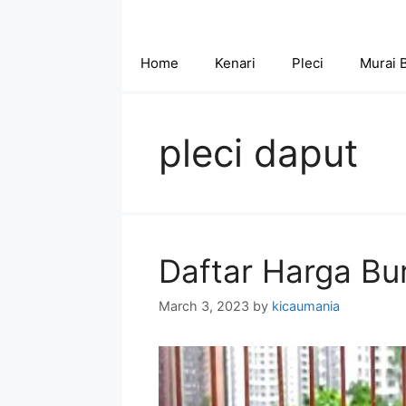
Skip
to
content
Home
Kenari
Pleci
Murai 
pleci daput
Daftar Harga Bu
March 3, 2023
by
kicaumania