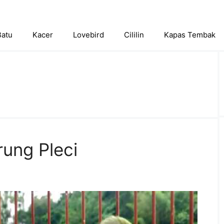
Batu
Kacer
Lovebird
Cililin
Kapas Tembak
rung Pleci