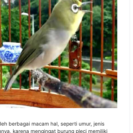
leh berbagai macam hal, seperti umur, jenis
innya, karena mengingat burung pleci memiliki