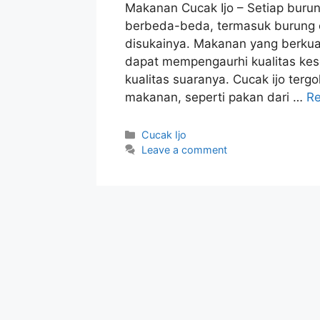
Makanan Cucak Ijo – Setiap burun
berbeda-beda, termasuk burung c
disukainya. Makanan yang berkua
dapat mempengaurhi kualitas ke
kualitas suaranya. Cucak ijo ter
makanan, seperti pakan dari …
R
Categories
Cucak Ijo
Leave a comment