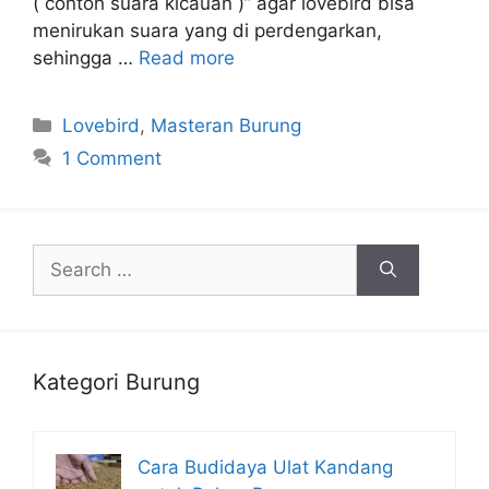
( contoh suara kicauan )” agar lovebird bisa
menirukan suara yang di perdengarkan,
sehingga …
Read more
Categories
Lovebird
,
Masteran Burung
1 Comment
Search
for:
Kategori Burung
Cara Budidaya Ulat Kandang