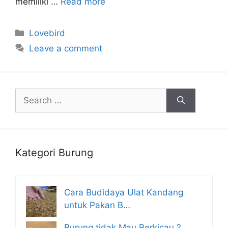
memiliki …
Read more
Categories
Lovebird
Leave a comment
Search
for:
Kategori Burung
Cara Budidaya Ulat Kandang
untuk Pakan B…
Burung tidak Mau Berkicau ?