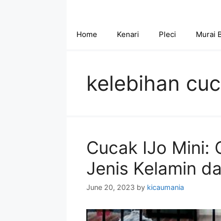
Skip
to
content
Home
Kenari
Pleci
Murai 
kelebihan cuc
Cucak IJo Mini: C
Jenis Kelamin d
June 20, 2023
by
kicaumania