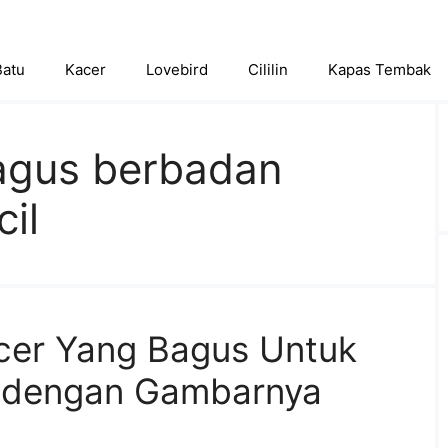
Batu
Kacer
Lovebird
Cililin
Kapas Tembak
agus berbadan
il
cer Yang Bagus Untuk
 dengan Gambarnya