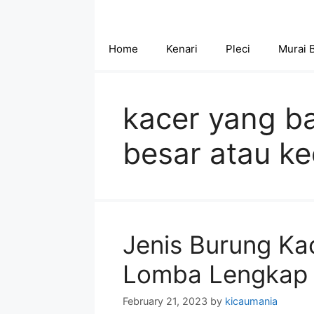
Skip
to
content
Home
Kenari
Pleci
Murai 
kacer yang b
besar atau kec
Jenis Burung Ka
Lomba Lengkap
February 21, 2023
by
kicaumania