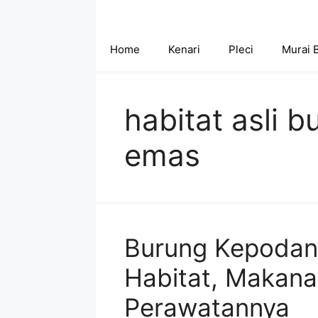
Skip
to
content
Home
Kenari
Pleci
Murai 
habitat asli 
emas
Burung Kepodang:
Habitat, Makana
Perawatannya