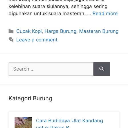
kelebihan suara siulannya, sehingga sering
digunakan untuk suara masteran. …
Read more
Categories
Cucak Kopi
,
Harga Burung
,
Masteran Burung
Leave a comment
Search
for:
Kategori Burung
Cara Budidaya Ulat Kandang
untuk Pakan B…