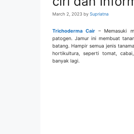
ciri dan Infor
March 2, 2023
by
Supriatna
Trichoderma Cair
– Memasuki mu
patogen. Jamur ini membuat tana
batang. Hampir semua jenis tanama
hortikultura, seperti tomat, ca
banyak lagi.