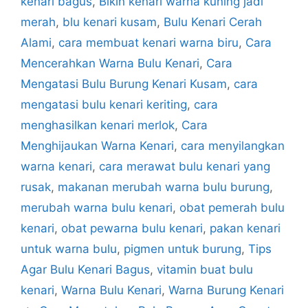
kenari bagus
,
Bikin kenari warna kuning jadi
merah
,
blu kenari kusam
,
Bulu Kenari Cerah
Alami
,
cara membuat kenari warna biru
,
Cara
Mencerahkan Warna Bulu Kenari
,
Cara
Mengatasi Bulu Burung Kenari Kusam
,
cara
mengatasi bulu kenari keriting
,
cara
menghasilkan kenari merlok
,
Cara
Menghijaukan Warna Kenari
,
cara menyilangkan
warna kenari
,
cara merawat bulu kenari yang
rusak
,
makanan merubah warna bulu burung
,
merubah warna bulu kenari
,
obat pemerah bulu
kenari
,
obat pewarna bulu kenari
,
pakan kenari
untuk warna bulu
,
pigmen untuk burung
,
Tips
Agar Bulu Kenari Bagus
,
vitamin buat bulu
kenari
,
Warna Bulu Kenari
,
Warna Burung Kenari