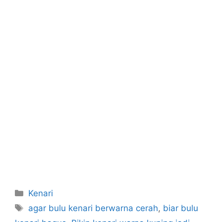
Categories
Kenari
Tags
agar bulu kenari berwarna cerah
,
biar bulu