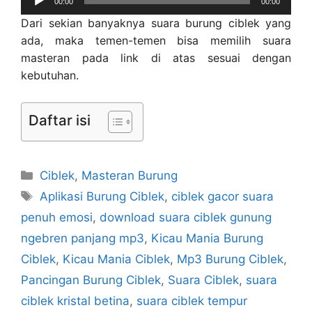
00:00
00:00
Player
Dari sekian banyaknya suara burung ciblek yang
ada, maka temen-temen bisa memilih suara
masteran pada link di atas sesuai dengan
kebutuhan.
Daftar isi
Categories
Ciblek
,
Masteran Burung
Tags
Aplikasi Burung Ciblek
,
ciblek gacor suara
penuh emosi
,
download suara ciblek gunung
ngebren panjang mp3
,
Kicau Mania Burung
Ciblek
,
Kicau Mania Ciblek
,
Mp3 Burung Ciblek
,
Pancingan Burung Ciblek
,
Suara Ciblek
,
suara
ciblek kristal betina
,
suara ciblek tempur