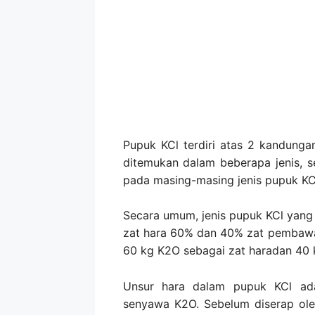
Pupuk KCl terdiri atas 2 kandunga
ditemukan dalam beberapa jenis, 
pada masing-masing jenis pupuk KC
Secara umum, jenis pupuk KCl yan
zat hara 60% dan 40% zat pembawa 
60 kg K2O sebagai zat haradan 40
Unsur hara dalam pupuk KCl ada
senyawa K2O. Sebelum diserap ole