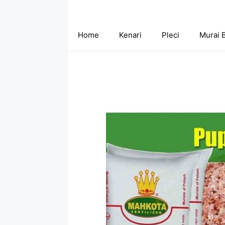
Skip
to
content
Home
Kenari
Pleci
Murai 