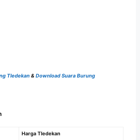
ng Tledekan
&
Download Suara Burung
n
Harga Tledekan