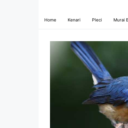
Skip
to
content
Home
Kenari
Pleci
Murai 