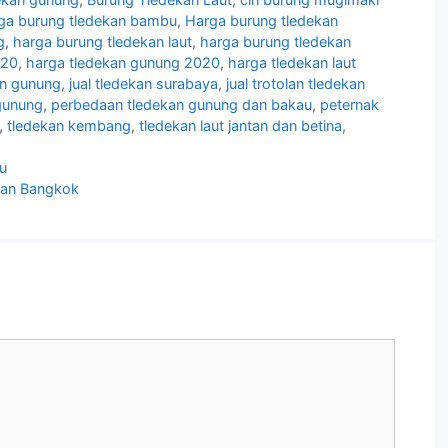
ga burung tledekan bambu
,
Harga burung tledekan
g
,
harga burung tledekan laut
,
harga burung tledekan
020
,
harga tledekan gunung 2020
,
harga tledekan laut
an gunung
,
jual tledekan surabaya
,
jual trotolan tledekan
gunung
,
perbedaan tledekan gunung dan bakau
,
peternak
,
tledekan kembang
,
tledekan laut jantan dan betina
,
u
dan Bangkok