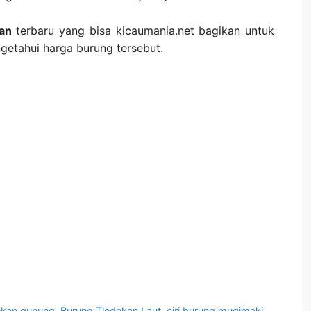
an
terbaru yang bisa kicaumania.net bagikan untuk
ngetahui harga burung tersebut.
ekan gunung
,
Burung Tledekan Laut
,
ciri burung mugimaki