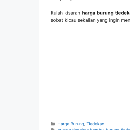
Itulah kisaran
harga burung tledek
sobat kicau sekalian yang ingin me
Categories
Harga Burung
,
Tledekan
Tags
burung tledekan bambu
,
burung tled