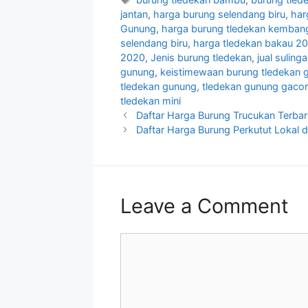
jantan
,
harga burung selendang biru
,
har
Gunung
,
harga burung tledekan kemban
selendang biru
,
harga tledekan bakau 2
2020
,
Jenis burung tledekan
,
jual suling
gunung
,
keistimewaan burung tledekan 
tledekan gunung
,
tledekan gunung gacor
tledekan mini
Daftar Harga Burung Trucukan Terbar
Daftar Harga Burung Perkutut Lokal 
Leave a Comment
Comment