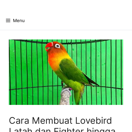
Skip
to
content
Menu
Cara Membuat Lovebird
Latah dan Fighter hingga