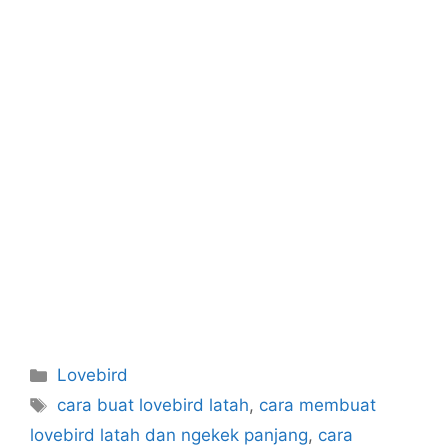
Categories
Lovebird
Tags
cara buat lovebird latah
,
cara membuat
lovebird latah dan ngekek panjang
,
cara