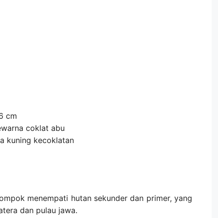
16 cm
ewarna coklat abu
na kuning kecoklatan
lompok menempati hutan sekunder dan primer, yang
atera dan pulau jawa.