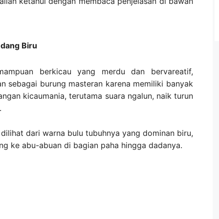
kalian ketahui dengan membaca penjelasan di bawah
ndang Biru
emampuan berkicau yang merdu dan bervareatif,
an sebagai burung masteran karena memiliki banyak
angan kicaumania, terutama suara ngalun, naik turun
.
a dilihat dari warna bulu tubuhnya yang dominan biru,
ang ke abu-abuan di bagian paha hingga dadanya.