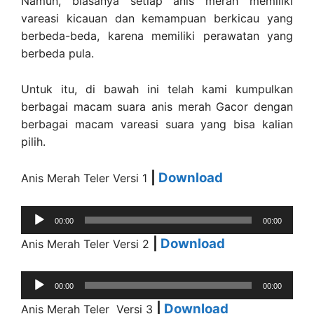
Namun, biasanya setiap anis merah memiliki
vareasi kicauan dan kemampuan berkicau yang
berbeda-beda, karena memiliki perawatan yang
berbeda pula.
Untuk itu, di bawah ini telah kami kumpulkan
berbagai macam suara anis merah Gacor dengan
berbagai macam vareasi suara yang bisa kalian
pilih.
|
Download
Anis Merah Teler Versi 1
Audio
00:00
00:00
Player
|
Download
Anis Merah Teler Versi 2
Audio
00:00
00:00
Player
|
Download
Anis Merah Teler Versi 3