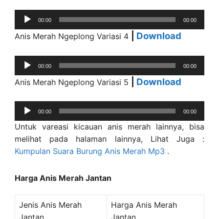
Audio
00:00
00:00
Player
|
Download
Anis Merah Ngeplong Variasi 4
Audio
00:00
00:00
Player
|
Download
Anis Merah Ngeplong Variasi 5
Audio
00:00
00:00
Player
Untuk vareasi kicauan anis merah lainnya, bisa
melihat pada halaman lainnya, Lihat Juga :
Kumpulan Suara Burung Anis Merah Mp3
.
Harga Anis Merah Jantan
Jenis Anis Merah
Harga Anis Merah
Jantan
Jantan