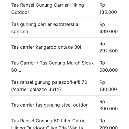
Tas Ransel Gunung Carrier Hiking
Rp
Outdoor
185.000
Tas gunung carrier extraterstial
Rp
consina
499.000
Rp
Tas carrier kangaroo ontake 80l
292.500
Tas Carrier / Tas Gunung Murah Sioux
Rp
60 L
600.000
Tas ransel gunung palazzo/keril 70
Rp
l/carrier palazzo 36147
180.000
Rp
Tas carrier tas gunung steel outdor
300.000
Tas Ransel Gunung 60 Liter Carrier
Rp
Hiking Outdoor Olive Pria Wanita
209.000