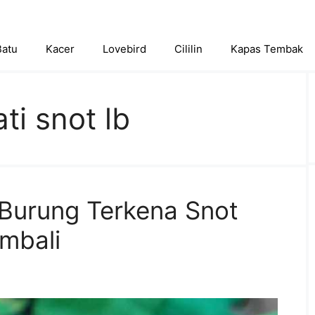
Batu
Kacer
Lovebird
Cililin
Kapas Tembak
i snot lb
Burung Terkena Snot
mbali