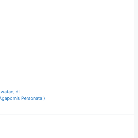
awatan, dll
Agapornis Personata )