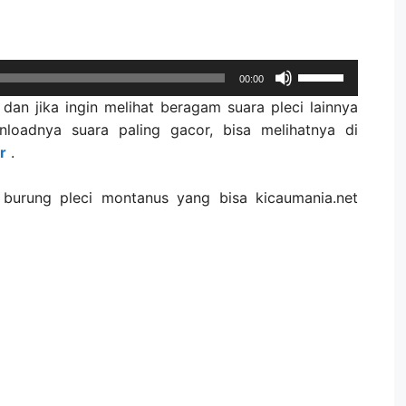
Use
00:00
Up/Down
 dan jika ingin melihat beragam suara pleci lainnya
Arrow
nloadnya suara paling gacor, bisa melihatnya di
keys
r
.
to
increase
r burung pleci montanus yang bisa kicaumania.net
or
decrease
volume.