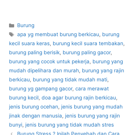
Categories
Burung
Tags
apa yg membuat burung berkicau
,
burung
kecil suara keras
,
burung kecil suara tembakan
,
burung paling berisik
,
burung paling gacor
,
burung yang cocok untuk pekerja
,
burung yang
mudah dipelihara dan murah
,
burung yang rajin
berkicau
,
burung yang tidak mudah mati
,
burung yg gampang gacor
,
cara merawat
burung kecil
,
doa agar burung rajin berkicau
,
jenis burung ocehan
,
jenis burung yang mudah
jinak dengan manusia
,
jenis burung yang rajin
bunyi
,
jenis burung yang tidak mudah stres
Burung Stress ? Inilah Penyebab dan Cara