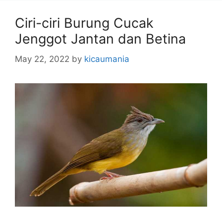
Ciri-ciri Burung Cucak
Jenggot Jantan dan Betina
May 22, 2022
by
kicaumania