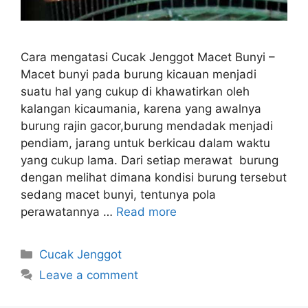
Cara mengatasi Cucak Jenggot Macet Bunyi –
Macet bunyi pada burung kicauan menjadi
suatu hal yang cukup di khawatirkan oleh
kalangan kicaumania, karena yang awalnya
burung rajin gacor,burung mendadak menjadi
pendiam, jarang untuk berkicau dalam waktu
yang cukup lama. Dari setiap merawat burung
dengan melihat dimana kondisi burung tersebut
sedang macet bunyi, tentunya pola
perawatannya …
Read more
Categories
Cucak Jenggot
Leave a comment