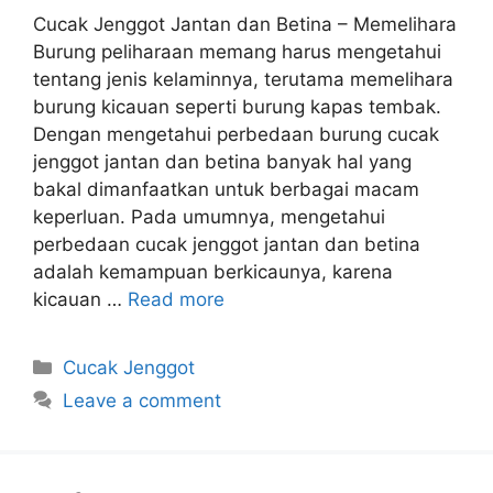
Cucak Jenggot Jantan dan Betina – Memelihara
Burung peliharaan memang harus mengetahui
tentang jenis kelaminnya, terutama memelihara
burung kicauan seperti burung kapas tembak.
Dengan mengetahui perbedaan burung cucak
jenggot jantan dan betina banyak hal yang
bakal dimanfaatkan untuk berbagai macam
keperluan. Pada umumnya, mengetahui
perbedaan cucak jenggot jantan dan betina
adalah kemampuan berkicaunya, karena
kicauan …
Read more
Categories
Cucak Jenggot
Leave a comment