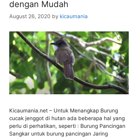
dengan Mudah
August 26, 2020
by
kicaumania
Kicaumania.net – Untuk Menangkap Burung
cucak jenggot di hutan ada beberapa hal yang
perlu di perhatikan, seperti : Burung Pancingan
Sangkar untuk burung pancingan Jaring