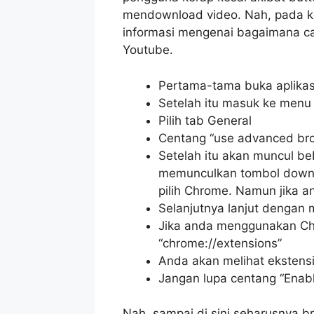
mendownload video. Nah, pada kes
informasi mengenai bagaimana c
Youtube.
Pertama-tama buka aplikas
Setelah itu masuk ke menu 
Pilih tab General
Centang “use advanced bro
Setelah itu akan muncul beb
memunculkan tombol down
pilih Chrome. Namun jika a
Selanjutnya lanjut denga
Jika anda menggunakan Chr
“chrome://extensions”
Anda akan melihat ekstensi 
Jangan lupa centang “Enabl
Nah, sampai di sini seharusnya 