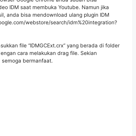
deo IDM saat membuka Youtube. Namun jika
sil, anda bisa mendownload ulang plugin IDM
google.com/webstore/search/idm%20integration?
sukkan file “IDMGCExt.crx” yang berada di folder
dengan cara melakukan drag file. Sekian
n, semoga bermanfaat.