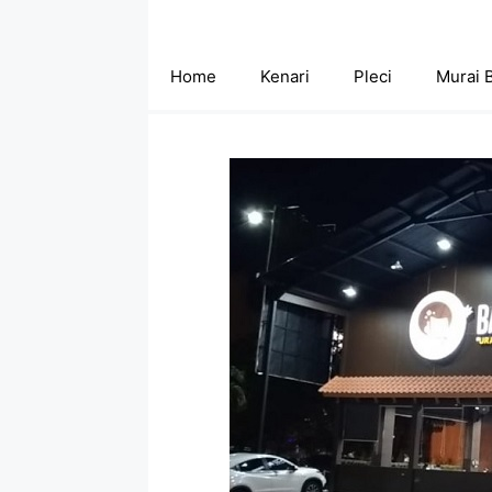
Skip
to
content
Home
Kenari
Pleci
Murai 