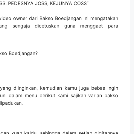
YOSS, PEDESNYA JOSS, KEJUNYA COSS”
ideo owner dari Bakso Boedjangan ini mengatakan
ang sengaja dicetuskan guna menggaet para
kso Boedjangan?
yang diinginkan, kemudian kamu juga bebas ingin
n, dalam menu berikut kami sajikan varian bakso
dipadukan.
an kuah kaldu, sehingga dalam setiap gigitannya