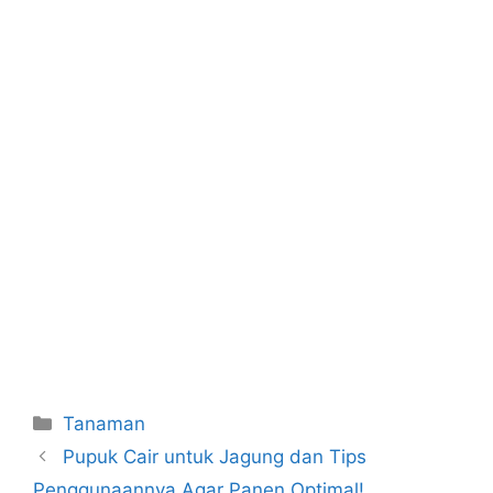
Categories
Tanaman
Pupuk Cair untuk Jagung dan Tips
Penggunaannya Agar Panen Optimal!