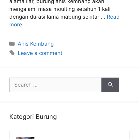
alama liar, burung anis kembang akan
mengalami masa moulting setahun 1 kali
dengan durasi lama mabung sekitar …
Read
more
Categories
Anis Kembang
Leave a comment
Search
for:
Kategori Burung