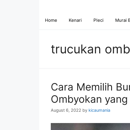
Skip
to
content
Home
Kenari
Pleci
Murai 
trucukan om
Cara Memilih Bu
Ombyokan yang 
August 6, 2022
by
kicaumania