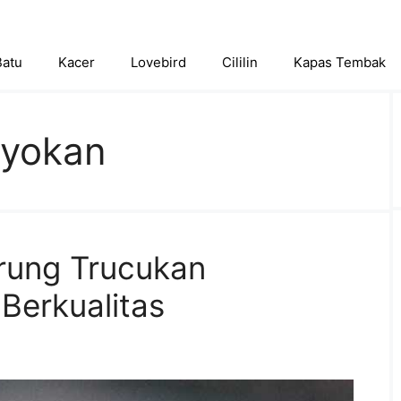
Batu
Kacer
Lovebird
Cililin
Kapas Tembak
byokan
rung Trucukan
Berkualitas