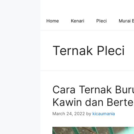
Skip
to
content
Home
Kenari
Pleci
Murai 
Ternak Pleci
Cara Ternak Bur
Kawin dan Berte
March 24, 2022
by
kicaumania