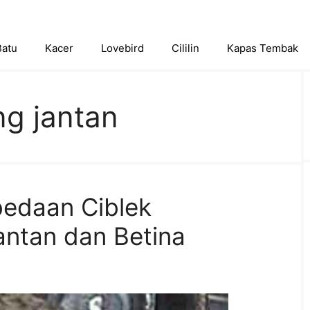
Batu
Kacer
Lovebird
Cililin
Kapas Tembak
ng jantan
rbedaan Ciblek
ntan dan Betina