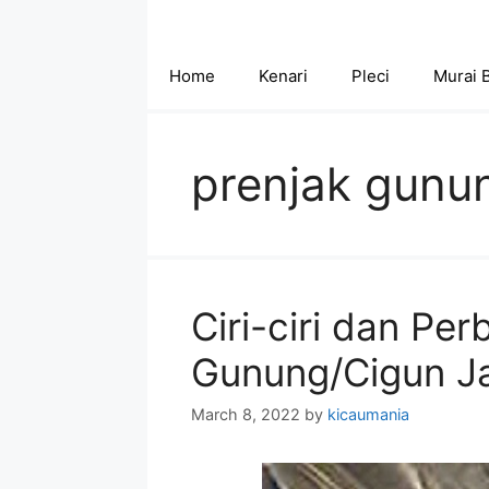
Skip
to
content
Home
Kenari
Pleci
Murai 
prenjak gunu
Ciri-ciri dan Pe
Gunung/Cigun Ja
March 8, 2022
by
kicaumania