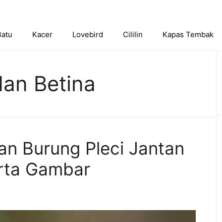
Batu
Kacer
Lovebird
Cililin
Kapas Tembak
dan Betina
aan Burung Pleci Jantan
rta Gambar