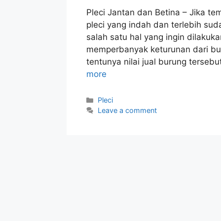
Pleci Jantan dan Betina – Jika t
pleci yang indah dan terlebih su
salah satu hal yang ingin dilaku
memperbanyak keturunan dari buru
tentunya nilai jual burung terse
more
Categories
Pleci
Leave a comment