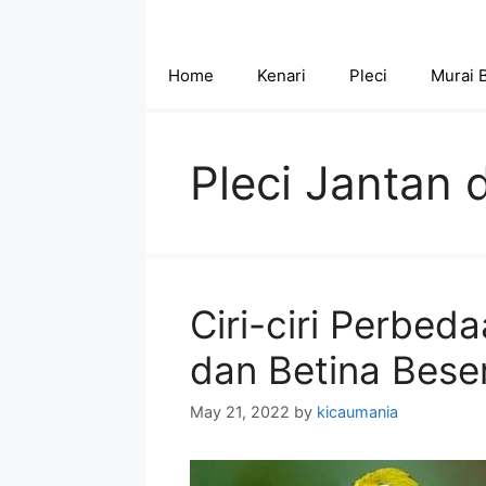
Skip
to
content
Home
Kenari
Pleci
Murai 
Pleci Jantan 
Ciri-ciri Perbed
dan Betina Bese
May 21, 2022
by
kicaumania