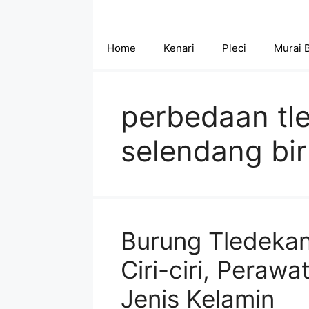
Skip
to
content
Home
Kenari
Pleci
Murai 
perbedaan tl
selendang bir
Burung Tledekan
Ciri-ciri, Peraw
Jenis Kelamin